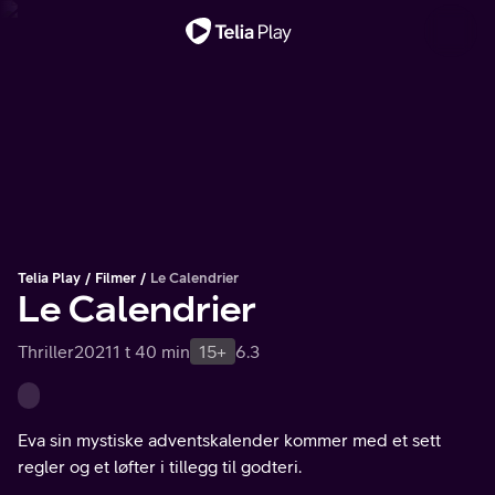
Viktig melding
Telia Play
Filmer
Le Calendrier
Le Calendrier
Thriller
2021
1 t 40 min
15+
6.3
Eva sin mystiske adventskalender kommer med et sett
regler og et løfter i tillegg til godteri.