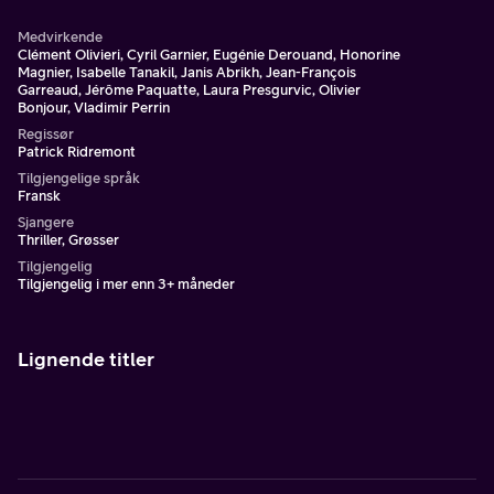
Medvirkende
Clément Olivieri, Cyril Garnier, Eugénie Derouand, Honorine
Magnier, Isabelle Tanakil, Janis Abrikh, Jean-François
Garreaud, Jérôme Paquatte, Laura Presgurvic, Olivier
Bonjour, Vladimir Perrin
Regissør
Patrick Ridremont
Tilgjengelige språk
Fransk
Sjangere
Thriller, Grøsser
Tilgjengelig
Tilgjengelig i mer enn 3+ måneder
Lignende titler