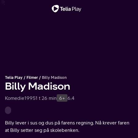
Viktig melding
Telia Play
Filmer
Billy Madison
Billy Madison
Komedie
1995
1 t 26 min
6+
6.4
Billy lever i sus og dus på farens regning. Nå krever faren
at Billy setter seg på skolebenken.