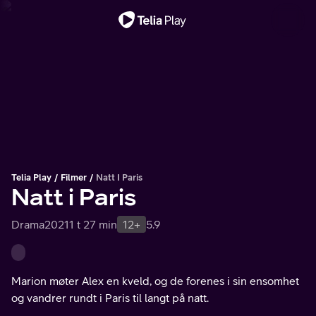
Viktig melding
Telia Play
Filmer
Natt I Paris
Natt i Paris
Drama
2021
1 t 27 min
12+
5.9
Marion møter Alex en kveld, og de forenes i sin ensomhet
og vandrer rundt i Paris til langt på natt.