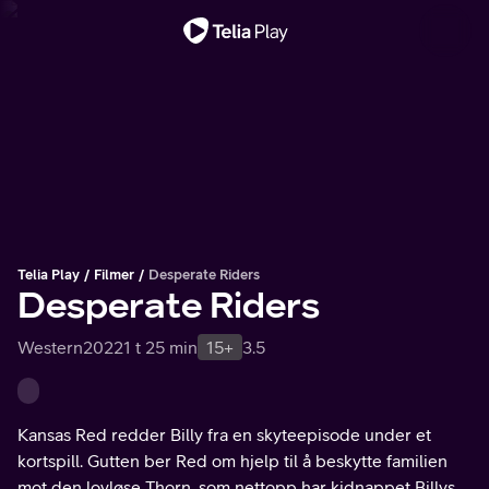
Viktig melding
Telia Play
Filmer
Desperate Riders
Desperate Riders
Western
2022
1 t 25 min
15+
3.5
Kansas Red redder Billy fra en skyteepisode under et
kortspill. Gutten ber Red om hjelp til å beskytte familien
mot den lovløse Thorn, som nettopp har kidnappet Billys