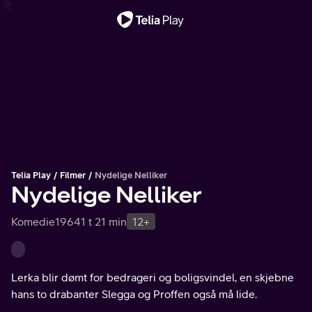
Viktig melding
Telia Play
Filmer
Nydelige Nelliker
Nydelige Nelliker
Komedie
1964
1 t 21 min
12+
Lerka blir dømt for bedrageri og boligsvindel, en skjebne
hans to drabanter Slegga og Proffen også må lide.