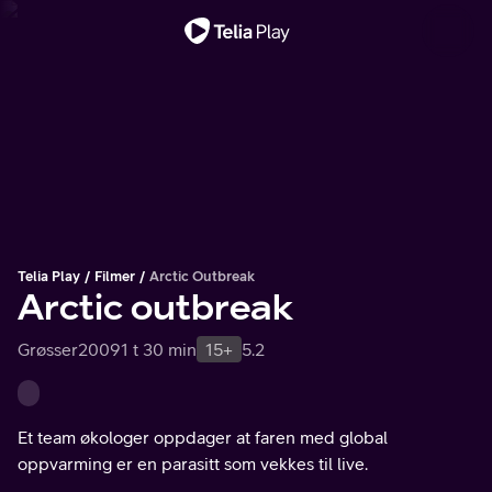
Viktig melding
Telia Play
Filmer
Arctic Outbreak
Arctic outbreak
Grøsser
2009
1 t 30 min
15+
5.2
Et team økologer oppdager at faren med global
oppvarming er en parasitt som vekkes til live.