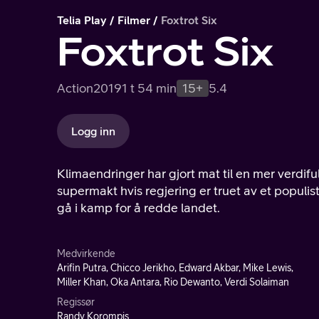
Telia Play
Filmer
Foxtrot Six
Foxtrot Six
Action
2019
1 t 54 min
15+
5.4
Logg inn
Klimaendringer har gjort mat til en mer verdiful
supermakt hvis regjering er truet av et populi
gå i kamp for å redde landet.
Medvirkende
Arifin Putra, Chicco Jerikho, Edward Akbar, Mike Lewis,
Miller Khan, Oka Antara, Rio Dewanto, Verdi Solaiman
Regissør
Randy Korompis