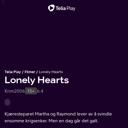
Viktig melding
Telia Play
Filmer
Lonely Hearts
Lonely Hearts
Krim
2006
15+
6.4
Kjæresteparet Martha og Raymond lever av å svindle
ensomme krigsenker. Men en dag går det galt.