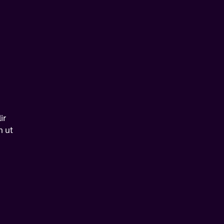
ir
n ut