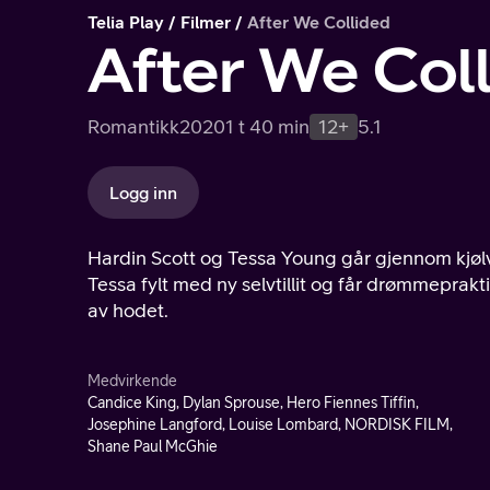
Telia Play
Filmer
After We Collided
After We Col
Romantikk
2020
1 t 40 min
12+
5.1
Logg inn
Hardin Scott og Tessa Young går gjennom kjølva
Tessa fylt med ny selvtillit og får drømmeprakt
av hodet.
Medvirkende
Candice King, Dylan Sprouse, Hero Fiennes Tiffin,
Josephine Langford, Louise Lombard, NORDISK FILM,
Shane Paul McGhie