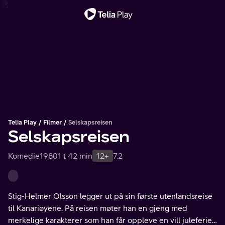
Viktig melding
Telia Play
Filmer
Selskapsreisen
Selskapsreisen
Komedie
1980
1 t 42 min
12+
7.2
Stig-Helmer Olsson legger ut på sin første utenlandsreise
til Kanariøyene. På reisen møter han en gjeng med
merkelige karakterer som han får oppleve en vill juleferie