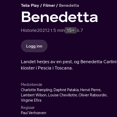
Telia Play
Filmer
Benedetta
Benedetta
Historie
2021
2 t 5 min
15+
6.7
Logg inn
Landet herjes av en pest, og Benedetta Carlini –
kloster i Pescia i Toscana.
Medvirkende
Charlotte Rampling, Daphné Patakia, Hervé Pierre,
Lambert Wilson, Louise Chevillotte, Olivier Rabourdin,
Virginie Efira
Regissør
Paul Verhoeven