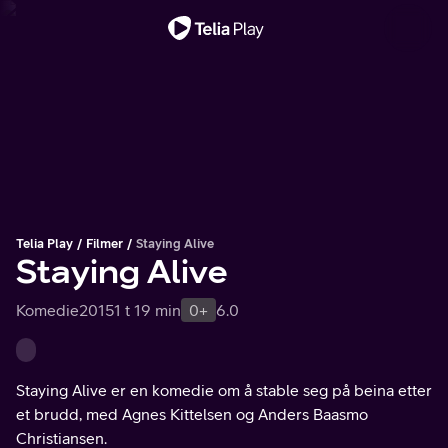
Viktig melding
Telia Play
Filmer
Staying Alive
Staying Alive
Komedie
2015
1 t 19 min
0+
6.0
Staying Alive er en komedie om å stable seg på beina etter
et brudd, med Agnes Kittelsen og Anders Baasmo
Christiansen.