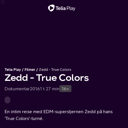
Viktig melding
Telia Play
Filmer
Zedd - True Colors
Zedd - True Colors
Dokumentar
2016
1 t 27 min
16+
En intim reise med EDM-superstjernen Zedd på hans
'True Colors'-turné.