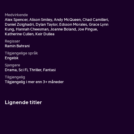
der bøker er brent, historien er slettet og dissidenter er
erklært fredløse.
Medvirkende
Alex Spencer, Alison Smiley, Andy McQueen, Chad Camilleri,
Daniel Zolghadri, Dylan Taylor, Edsson Morales, Grace Lynn
Kung, Hannah Cheesman, Joanne Boland, Joe Pingue,
Katherine Cullen, Keir Dullea
Regissør
Ramin Bahrani
Tilgjengelige språk
Engelsk
Sjangere
Drama, Sci Fi, Thriller, Fantasi
Tilgjengelig
Tilgjengelig i mer enn 3+ måneder
Lignende titler