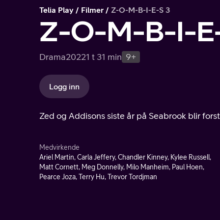
Telia Play
Filmer
Z-O-M-B-I-E-S 3
Z-O-M-B-I-E
Drama
2022
1 t 31 min
9+
Logg inn
Zed og Addisons siste år på Seabrook blir forsty
Medvirkende
Ariel Martin, Carla Jeffery, Chandler Kinney, Kylee Russell,
Matt Cornett, Meg Donnelly, Milo Manheim, Paul Hoen,
Pearce Joza, Terry Hu, Trevor Tordjman