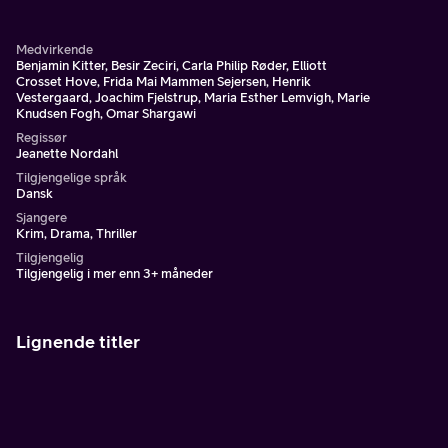
i sin tid flyktet fra.
Medvirkende
Benjamin Kitter, Besir Zeciri, Carla Philip Røder, Elliott
Crosset Hove, Frida Mai Mammen Sejersen, Henrik
Vestergaard, Joachim Fjelstrup, Maria Esther Lemvigh, Marie
Knudsen Fogh, Omar Shargawi
Regissør
Jeanette Nordahl
Tilgjengelige språk
Dansk
Sjangere
Krim, Drama, Thriller
Tilgjengelig
Tilgjengelig i mer enn 3+ måneder
Lignende titler