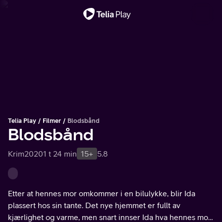
Viktig melding
Telia Play
Filmer
Blodsbånd
Blodsbånd
Krim
2020
1 t 24 min
15+
5.8
Etter at hennes mor omkommer i en bilulykke, blir Ida
plassert hos sin tante. Det nye hjemmet er fullt av
kjærlighet og varme, men snart innser Ida hva hennes mor