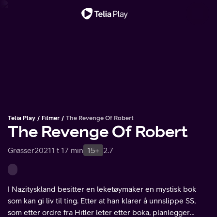
Viktig melding
Telia Play
Filmer
The Revenge Of Robert
The Revenge Of Robert
Grøsser
2021
1 t 17 min
15+
2.7
I Nazityskland besitter en leketøymaker en mystisk bok
som kan gi liv til ting. Etter at han klarer å unnslippe SS,
som etter ordre fra Hitler leter etter boka, planlegger