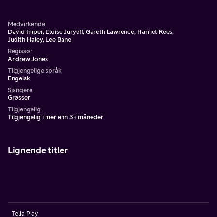
leketøymakeren å flykte fra landet.
Medvirkende
David Imper, Eloise Juryeff, Gareth Lawrence, Harriet Rees,
Judith Haley, Lee Bane
Regissør
Andrew Jones
Tilgjengelige språk
Engelsk
Sjangere
Grøsser
Tilgjengelig
Tilgjengelig i mer enn 3+ måneder
Lignende titler
Telia Play