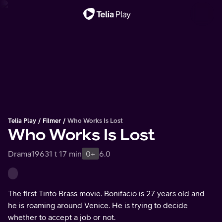
Viktig melding
Telia Play
Filmer
Who Works Is Lost
Who Works Is Lost
Drama
1963
1 t 17 min
0+
6.0
The first Tinto Brass movie. Bonifacio is 27 years old and
he is roaming around Venice. He is trying to decide
whether to accept a job or not.