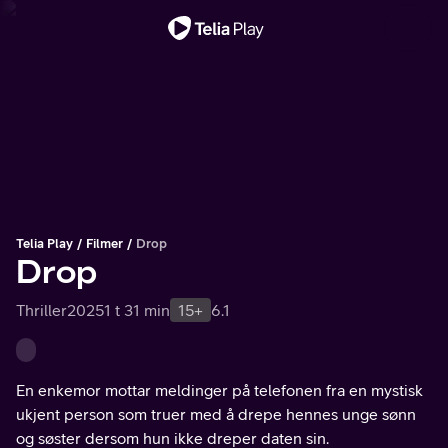
Viktig melding
Telia Play
Filmer
Drop
Drop
Thriller
2025
1 t 31 min
15+
6.1
En enkemor mottar meldinger på telefonen fra en mystisk
ukjent person som truer med å drepe hennes unge sønn
og søster dersom hun ikke dreper daten sin.