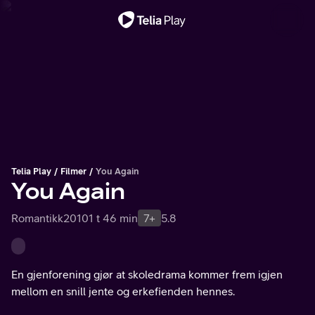
Viktig melding
Telia Play
Filmer
You Again
You Again
Romantikk
2010
1 t 46 min
7+
5.8
En gjenforening gjør at skoledrama kommer frem igjen
mellom en snill jente og erkefienden hennes.