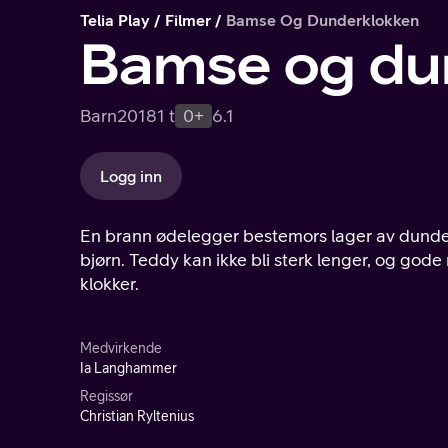
Telia Play
Filmer
Bamse Og Dunderklokken
Bamse og du
Barn
2018
1 t
0+
6.1
Logg inn
En brann ødelegger bestemors lager av dunderk
bjørn. Teddy kan ikke bli sterk lenger, og gode
klokker.
Medvirkende
Ia Langhammer
Regissør
Christian Ryltenius