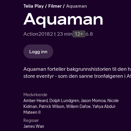
Telia Play
Filmer
Aquaman
Aquaman
Action
2018
2 t 23 min
12+
6.8
Logg inn
Aquaman forteller bakgrunnshistorien til den ha
store eventyr - som den sanne tronfølgeren i A
Medvirkende
Amber Heard, Dolph Lundgren, Jason Momoa, Nicole
Kidman, Patrick Wilson, Willem Dafoe, Yahya Abdul-
Mateen II
Regissør
James Wan