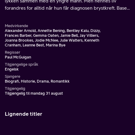
lykken sammen med en yngre mann. Men hennes liv
forandres for alltid når hun får diagnosen brystkreft. Basert
på en sann historie.
Medvirkende
Alexander Arnold, Annette Bening, Bentley Kalu, Dizzy,
Frances Barber, Gemma Oaten, Jamie Bell, Jay Villiers,
Joanna Brookes, Jodie McNee, Julie Walters, Kenneth
Cranham, Leanne Best, Marina Bye
Regissør
Paul McGuigan
Tilgjengelige språk
Engelsk
Sjangere
Biografi, Historie, Drama, Romantikk
Tilgjengelig
Tilgjengelig til mandag 31 august
Lignende titler