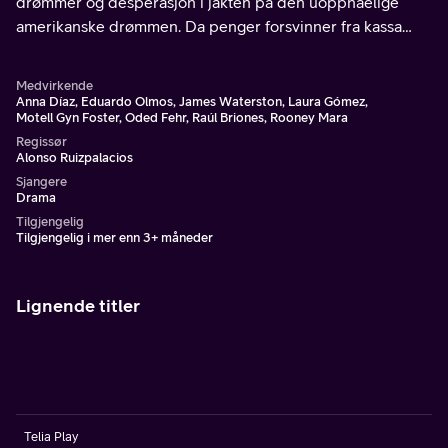
drømmer og desperasjon i jakten på den uoppnåelige
amerikanske drømmen. Da penger forsvinner fra kassa
under lunsjrushet, etterforskes alle kokkene uten
oppholdstillatelse.
Medvirkende
Anna Díaz, Eduardo Olmos, James Waterston, Laura Gómez,
Motell Gyn Foster, Oded Fehr, Raúl Briones, Rooney Mara
Regissør
Alonso Ruizpalacios
Sjangere
Drama
Tilgjengelig
Tilgjengelig i mer enn 3+ måneder
Lignende titler
Telia Play