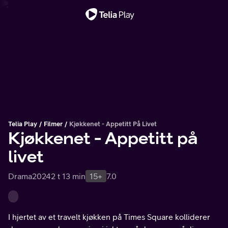
Viktig melding
Telia Play
Filmer
Kjøkkenet - Appetitt På Livet
Kjøkkenet - Appetitt på
livet
Drama
2024
2 t 13 min
15+
7.0
I hjertet av et travelt kjøkken på Times Square kolliderer