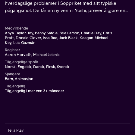
hverdagslige problemer i Soppriket med sitt typiske
pågangsmot. De får en ny venn i Yoshi, prøver å gjøre en
forminsket Bowser stor igjen og ser spent frem til Peach
sitt bursdagsselskap.
Medvirkende
Anya Taylor-Joy, Benny Safdie, Brie Larson, Charlie Day, Chris
Pratt, Donald Glover, Issa Rae, Jack Black, Keegan-Michael
Key, Luis Guzmán
Regissør
Aaron Horvath, Michael Jelenic
Tilgjengelige språk
Norsk, Engelsk, Dansk, Finsk, Svensk
Sjangere
Barn, Animasjon
Tilgjengelig
Tilgjengelig i mer enn 3+ måneder
Telia Play