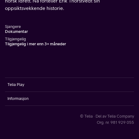
norsk idrett. Nå forteller Erik Thorstvedt sin
oppsiktsvekkende historie.
Sjangere
Dokumentar
Tilgjengelig
Tilgjengelig i mer enn 3+ måneder
Telia Play
Informasjon
© Telia · Del av Telia Company
Org. nr. 981 929 055