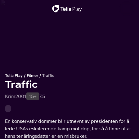
Viktig melding
Telia Play
Filmer
Traffic
Traffic
Krim
2001
15+
7.5
En konservativ dommer blir utnevnt av presidenten for å
lede USAs eskalerende kamp mot dop, for så å finne ut at
hans tenåringsdatter er en misbruker.