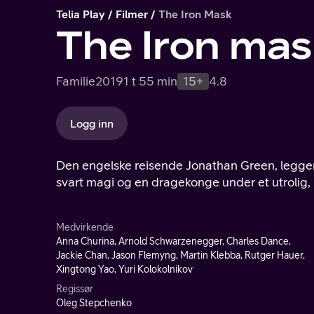
Telia Play
Filmer
The Iron Mask
The Iron mas
Familie
2019
1 t 55 min
15+
4.8
Logg inn
Den engelske reisende Jonathan Green, legger u
svart magi og en dragekonge under et utrolig,
Medvirkende
Anna Churina, Arnold Schwarzenegger, Charles Dance,
Jackie Chan, Jason Flemyng, Martin Klebba, Rutger Hauer,
Xingtong Yao, Yuri Kolokolnikov
Regissør
Oleg Stepchenko