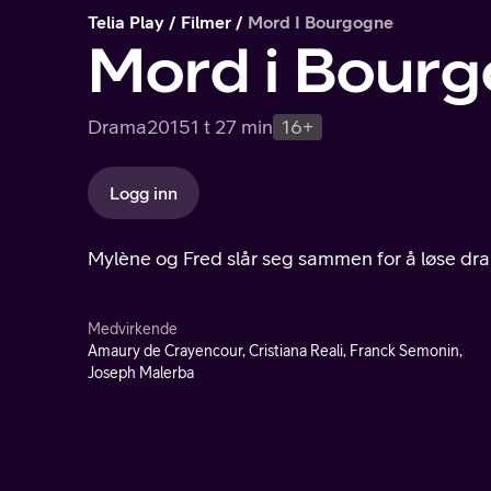
Telia Play
Filmer
Mord I Bourgogne
Mord i Bour
Drama
2015
1 t 27 min
16+
Logg inn
Mylène og Fred slår seg sammen for å løse dr
Medvirkende
Amaury de Crayencour, Cristiana Reali, Franck Semonin,
Joseph Malerba